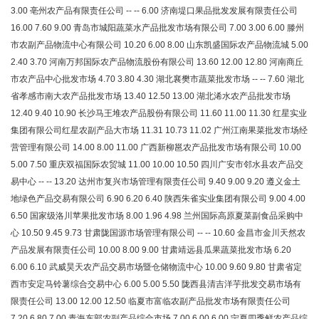
3.00 亳州农产品有限责任公司 -- -- 6.00 济南堤口果品批发发展有限责任公司
16.00 7.60 9.00 青岛市城阳蔬菜水产品批发市场有限公司 7.00 3.00 6.00 滕州
市农副产品物流中心有限公司 10.20 6.00 8.00 山东凯盛国际农产品物流城 5.00
2.40 3.70 河南万邦国际农产品物流股份有限公司 13.60 12.00 12.80 河南商丘
市农产品中心批发市场 4.70 3.80 4.30 湖北襄樊市蔬菜批发市场 -- -- 7.60 湖北
省孝感市南大农产品批发市场 13.40 12.50 13.00 湖北浠水农产品批发市场
12.40 9.40 10.90 长沙马王堆农产品股份有限公司 11.60 11.00 11.30 红星实业
集团有限公司红星农副产品大市场 11.31 10.73 11.02 广州江南果菜批发市场经
营管理有限公司 14.00 8.00 11.00 广西新柳邕农产品批发市场有限公司 10.00
5.00 7.50 重庆双福国际农贸城 11.00 10.00 10.50 四川广安市邻水县农产品交
易中心 -- -- 13.20 达州市复兴市场管理有限责任公司 9.40 9.00 9.20 遵义金土
地绿色产品交易有限公司 6.90 6.20 6.40 陕西朱雀实业集团有限公司 9.00 4.00
6.50 国家级洛川苹果批发市场 8.00 1.96 4.98 兰州国际高原夏菜副食品采购中
心 10.50 9.45 9.73 甘肃陇国源市场管理有限公司 -- -- 10.60 金昌市金川天然农
产品发展有限责任公司 10.00 8.00 9.00 甘肃靖远县瓜果蔬菜批发市场 6.20
6.00 6.10 武威昊天农产品交易市场暨仓储物流中心 10.00 9.60 9.80 甘肃省定
西市安定马铃薯综合交易中心 6.00 5.00 5.50 陇西县清吉洋芋批发交易市场有
限责任公司 13.00 12.00 12.50 临夏市富临农副产品批发市场有限责任公司
7.20 6.80 7.00 青海东部农副产品综合市场 7.00 6.00 6.00 宁夏四季鲜农产品综