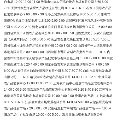
合市场 12.00 11.00 11.00 天津市红旗农贸综合批发市场有限公司 8.60 6.00
7.60 天津韩家墅海吉星农产品物流有限公司 8.00 4.00 6.00 石家庄国际农产品
批发交易中心 9.60 5.00 7.30 乐亭县冀东果菜批发市场 8.00 5.00 7.00 邯郸市
(馆陶)金凤禽蛋农贸批发市场 5.00 5.00 5.00 邯郸开发区滏东现代农业管理有限
公司 4.40 2.40 2.80 河北省怀来县京西果菜批发市场有限责任公司 -- 6.00 6.00
山西省太原市河西农产品有限公司 10.00 7.00 8.50 山西太原丈子头农产品物流
园（原城东利民） 6.00 5.50 5.70 长治市金鑫瓜果批发市场 8.30 5.70 7.50 山
西省晋城市绿欣农产品贸易有限公司 10.00 8.00 9.00 山西省朔州大运果菜批发
市场有限公司 8.00 6.00 7.00 山西汾阳市晋阳农副产品批发市场 -- -- 10.00 内
蒙古呼和浩特市东瓦窑农副产品批发市场有限责任公司 18.00 12.00 16.00 内蒙
赤峰西城市场 5.20 4.40 5.00 鄂尔多斯市万家惠农贸市场有限公司 7.00 5.50
6.00 吉林省辽源市仙城物流园区有限公司 8.20 7.30 7.60 白山市星泰批发市场
有限公司 -- -- 6.00 哈尔滨哈达农副产品有限公司 14.00 11.00 12.50 中俄国际
农产品交易中心 12.00 12.00 12.00 上海农产品中心批发市场经营管理有限公司
14.00 5.00 9.50 南京农副产品物流配送中心有限公司 9.20 8.40 8.80 江苏宜兴
市瑞德蔬菜果品批发市场有限公司 10.00 8.00 9.00 徐州农副产品中心批发市场
8.00 5.00 6.50 江苏凌家塘市场发展有限公司 14.00 4.50 8.00 安徽合肥周谷堆
农产品批发市场 9.20 8.00 8.60 安徽省淮北市中瑞农产品批发市场 -- -- 7.80 阜
阳农产品中心批发市场 10.00 4.00 5.00 北海果业砀山惠丰市场有限公司 -- --