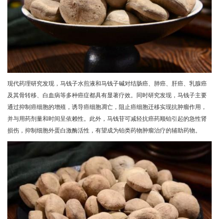
现代药理研究发现，马钱子水煎液和马钱子碱对结肠癌、肺癌、肝癌、乳腺癌
及其骨转移、白血病等多种癌症都具有显著疗效。同时研究发现，马钱子主要
通过抑制癌细胞的增殖，诱导癌细胞凋亡，阻止癌细胞迁移实现抗肿瘤作用，
并与用药剂量和时间呈依赖性。此外，马钱苷可减轻抗癌药顺铂引起的急性肾
损伤，抑制细胞外蛋白激酶活性，有望成为铂类药物肿瘤治疗的辅助药物。