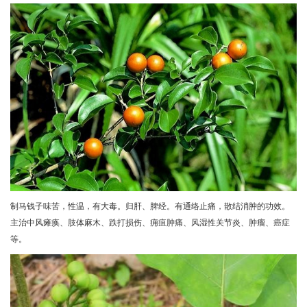
制马钱子味苦，性温，有大毒。归肝、脾经。有通络止痛，散结消肿的功效。
主治中风瘫痪、肢体麻木、跌打损伤、痈疽肿痛、风湿性关节炎、肿瘤、癌症
等。