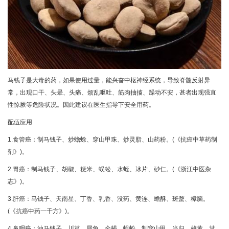
马钱子是大毒的药，如果使用过量，能兴奋中枢神经系统，导致脊髓反射异
常，出现口干、头晕、头痛、烦乱呕吐、筋肉抽搐、躁动不安，甚者出现强直
性惊厥等危险状况。因此建议在医生指导下安全用药。
配伍应用
1.食管癌：制马钱子、炒蟾蜍、穿山甲珠、炒灵脂、山药粉。(《抗癌中草药制
剂》)。
2.胃癌：制马钱子、胡椒、粳米、蜈蚣、水蛭、冰片、砂仁。(《浙江中医杂
志》)。
3.肝癌：马钱子、天南星、丁香、乳香、没药、黄连、蟾酥、斑蝥、樟脑。
(《抗癌中药一千方》)。
4.鼻咽癌：油马钱子、川芎、犀角、全蝎、蜈蚣、制穿山甲、当归、雄黄、甘