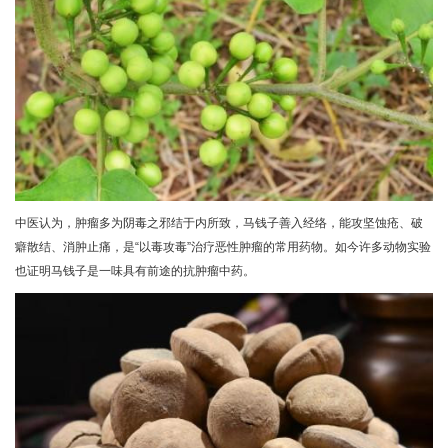
中医认为，肿瘤多为阴毒之邪结于内所致，马钱子善入经络，能攻坚蚀疮、破
癖散结、消肿止痛，是“以毒攻毒”治疗恶性肿瘤的常用药物。如今许多动物实验
也证明马钱子是一味具有前途的抗肿瘤中药。