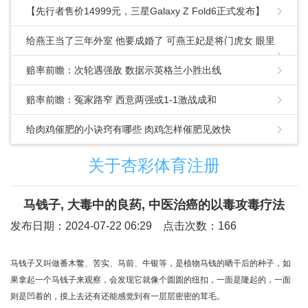
【先行者售价14999元，三星Galaxy Z Fold6正式发布】
给燕王当了三年外室 他要成婚了 可燕王妃是将门虎女 眼里
容不下沙子
赔率前瞻：次轮遇强敌 数据示英格兰小胜出线
赔率前瞻：冤家路窄 西意两强或1-1激战成和
给肉鸡催肥的小诀窍有哪些 肉鸡怎样催肥见效快
关于杏彩体育注册
马钱子, 大毒中的良药, 中医治癌的以毒攻毒疗法
发布日期：2024-07-22 06:29 点击次数：166
马钱子又叫做番木鳖、苦实、马前、牛银等，是植物马钱的晒干后的种子，如
果拿起一个马钱子来观察，会发现它就像个圆圆的纽扣，一面是隆起的，一面
则是凹着的，摸上去还有还能感觉到有一层层密密的茸毛。