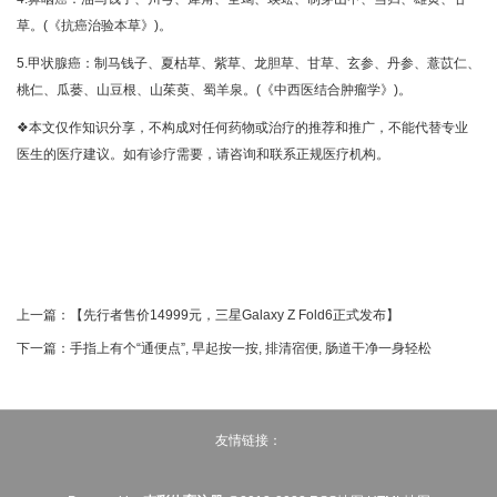
草。(《抗癌治验本草》)。
5.甲状腺癌：制马钱子、夏枯草、紫草、龙胆草、甘草、玄参、丹参、薏苡仁、
桃仁、瓜蒌、山豆根、山茱萸、蜀羊泉。(《中西医结合肿瘤学》)。
❖本文仅作知识分享，不构成对任何药物或治疗的推荐和推广，不能代替专业
医生的医疗建议。如有诊疗需要，请咨询和联系正规医疗机构。
上一篇：
【先行者售价14999元，三星Galaxy Z Fold6正式发布】
下一篇：
手指上有个“通便点”, 早起按一按, 排清宿便, 肠道干净一身轻松
友情链接：