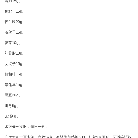
当归15g、
枸杞子15g、
怀牛膝20g、
菟丝子15g、
茯苓10g、
补骨脂10g、
女贞子15g、
侧柏叶15g、
旱莲草15g、
黑豆30g、
川芎6g、
羌活6g。
水煎分三次服，每日一剂。
临床验证一百多例，疗效满意，有认为加熟地30g、红花9克更优，可以尝试效