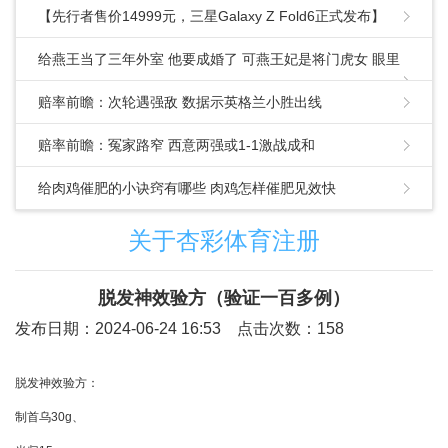
【先行者售价14999元，三星Galaxy Z Fold6正式发布】
给燕王当了三年外室 他要成婚了 可燕王妃是将门虎女 眼里
容不下沙子
赔率前瞻：次轮遇强敌 数据示英格兰小胜出线
赔率前瞻：冤家路窄 西意两强或1-1激战成和
给肉鸡催肥的小诀窍有哪些 肉鸡怎样催肥见效快
关于杏彩体育注册
​脱发神效验方（验证一百多例）
发布日期：2024-06-24 16:53 点击次数：158
脱发神效验方：
制首乌30g、